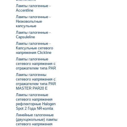
Лампы галогенные -
Accentline
Лампы галогенные -
Низковольтные
капсульные
Лампы галогенные -
Capsuleline
Лампы галогенные -
Капсульные сетевого
напряжения Clickline
Лампы галогенные
сетевого напряжения с
отражателем типа PAR
Лампы галогенны
сетевого напряжения с
отражателем типа PAR
MASTER PAR20 E
Лампы галогенные
сетевого напряжения
рефлекторные Halogen
Spot 2 Года NR-колба
Линейные галогенные
(двухцокольные) лампы
сетевого напряжения