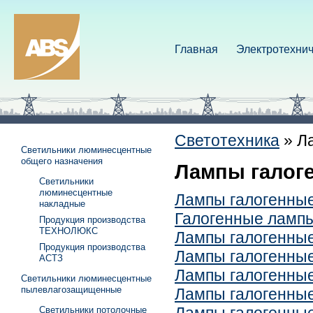
Главная
Электротехнич
Светотехника
»
Л
Светильники люминесцентные
общего назначения
Лампы галог
Светильники
люминесцентные
Лампы галогенны
накладные
Галогенные лампы - 
Продукция производства
ТЕХНОЛЮКС
Лампы галогенные
Продукция производства
Лампы галогенные 
АСТЗ
Лампы галогенные
Светильники люминесцентные
пылевлагозащищенные
Лампы галогенные 
Светильники потолочные