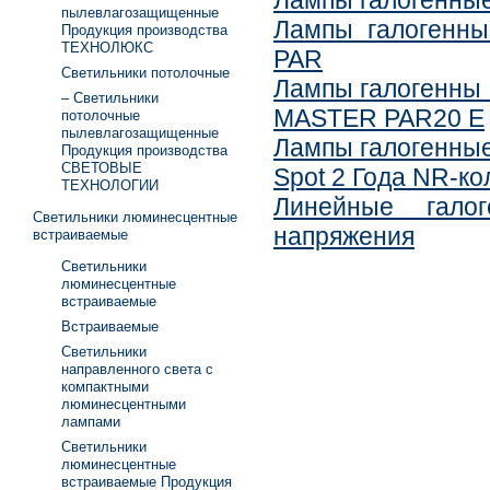
Лампы галогенные 
пылевлагозащищенные
Лампы галогенны
Продукция производства
ТЕХНОЛЮКС
PAR
Светильники потолочные
Лампы галогенны 
– Светильники
MASTER PAR20 E
потолочные
пылевлагозащищенные
Лампы галогенные
Продукция производства
СВЕТОВЫЕ
Spot 2 Года NR-ко
ТЕХНОЛОГИИ
Линейные галог
Светильники люминесцентные
напряжения
встраиваемые
Светильники
люминесцентные
встраиваемые
Встраиваемые
Светильники
направленного света с
компактными
люминесцентными
лампами
Светильники
люминесцентные
встраиваемые Продукция