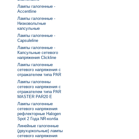
Лампы галогенные -
Accentline
Лампы галогенные -
Низковольтные
капсульные
Лампы галогенные -
Capsuleline
Лампы галогенные -
Капсульные сетевого
напряжения Clickline
Лампы галогенные
сетевого напряжения с
отражателем типа PAR
Лампы галогенны
сетевого напряжения с
отражателем типа PAR
MASTER PAR20 E
Лампы галогенные
сетевого напряжения
рефлекторные Halogen
Spot 2 Года NR-колба
Линейные галогенные
(двухцокольные) лампы
сетевого напряжения