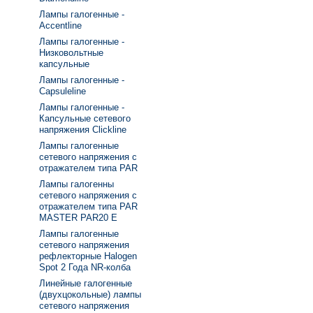
Лампы галогенные -
Accentline
Лампы галогенные -
Низковольтные
капсульные
Лампы галогенные -
Capsuleline
Лампы галогенные -
Капсульные сетевого
напряжения Clickline
Лампы галогенные
сетевого напряжения с
отражателем типа PAR
Лампы галогенны
сетевого напряжения с
отражателем типа PAR
MASTER PAR20 E
Лампы галогенные
сетевого напряжения
рефлекторные Halogen
Spot 2 Года NR-колба
Линейные галогенные
(двухцокольные) лампы
сетевого напряжения