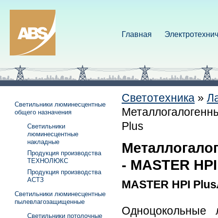
Главная
Электротехнич
Светотехника
»
Л
Светильники люминесцентные
Металлогалогенны
общего назначения
Plus
Светильники
люминесцентные
накладные
Металлогало
Продукция производства
ТЕХНОЛЮКС
- MASTER HPI
Продукция производства
АСТЗ
MASTER HPI Plu
Светильники люминесцентные
пылевлагозащищенные
Одноцокольные 
Светильники потолочные