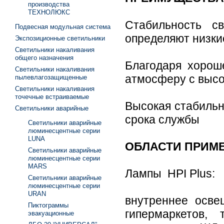
производства
ТЕХНОЛЮКС
Стабильность с
Подвесная модульная система
определяют низки
Экспозиционные светильники
Светильники накаливания
общего назначения
Благодаря хорош
Светильники накаливания
атмосферу с высо
пылевлагозащищенные
Светильники накаливания
точечные встраиваемые
Высокая стабильн
Светильники аварийные
срока службы
Светильники аварийные
люминесцентные серии
LUNA
ОБЛАСТИ ПРИМ
Светильники аварийные
люминесцентные серии
MARS
Лампы HPI Plus:
Светильники аварийные
люминесцентные серии
URAN
внутреннее осве
Пиктограммы
гипермаркетов, 
эвакуационные