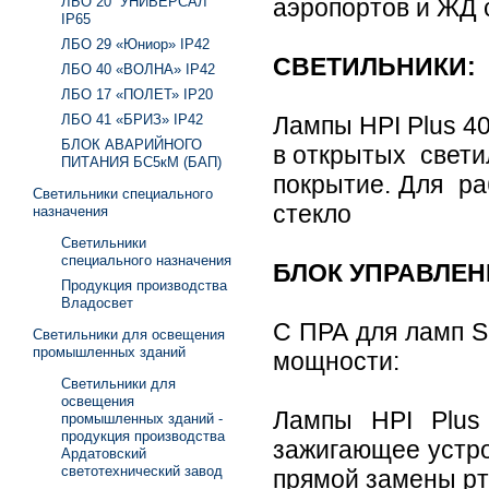
ЛБО 20 “УНИВЕРСАЛ”
аэропортов и ЖД 
IP65
ЛБО 29 «Юниор» IP42
СВЕТИЛЬНИКИ:
ЛБО 40 «ВОЛНА» IP42
ЛБО 17 «ПОЛЕТ» IP20
ЛБО 41 «БРИЗ» IP42
Лампы HPI Plus 4
БЛОК АВАРИЙНОГО
в открытых свети
ПИТАНИЯ БС5кМ (БАП)
покрытие. Для р
Светильники специального
стекло
назначения
Светильники
специального назначения
БЛОК УПРАВЛЕ
Продукция производства
Владосвет
С ПРА для ламп S
Светильники для освещения
промышленных зданий
мощности:
Светильники для
освещения
Лампы HPI Plus
промышленных зданий -
продукция производства
зажигающее устро
Ардатовский
светотехнический завод
прямой замены рт