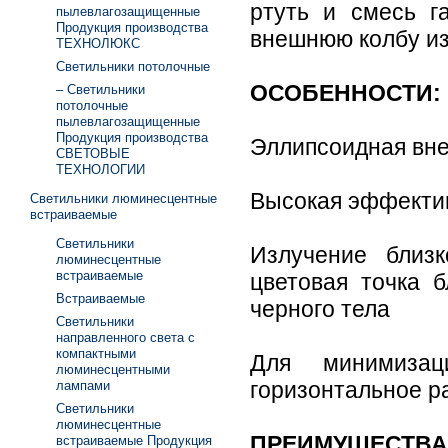
ртуть и смесь г
пылевлагозащищенные
Продукция производства
внешнюю колбу из
ТЕХНОЛЮКС
Светильники потолочные
ОСОБЕННОСТИ:
– Светильники
потолочные
пылевлагозащищенные
Продукция производства
Эллипсоидная вн
СВЕТОВЫЕ
ТЕХНОЛОГИИ
Высокая эффектив
Светильники люминесцентные
встраиваемые
Светильники
Излучение близ
люминесцентные
встраиваемые
цветовая точка 
Встраиваемые
черного тела
Светильники
направленного света с
компактными
Для минимизаци
люминесцентными
горизонтальное р
лампами
Светильники
люминесцентные
ПРЕИМУЩЕСТВА
встраиваемые Продукция