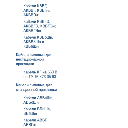
Кабели КВВГ,
АКВВГ, КВВГнг,
АКВВГнг
Кабели КВВГЭ,
АКВВГЭ, КВВГЭнг,
АКВВГЭнг
Кабели КВБбШв,
АКВБбШв и
КВБбШнг
Кабели силовые для
нестационарной
прокладки
Кабель КГ на 660 В
по ТУ 16.К73.05-93
Кабели силовые для
станционной прокладки
Кабели АВБбШв,
АВБбШнг
Кабели ВБбШв,
ВБбШнг
Кабели АВВГ,
АВВГнг