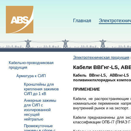
Главная
Электротехнич
Электротехническая продукция
Кабельно-проводниковая
Кабели ВВГнг-LS, АВ
продукция
Кабель ВВгнг-LS, АВВгнг-L
Арматура к СИП
поливинилхлоридных композиц
Кронштейны для
крепления зажимов
ПРИМЕНЕНИЕ
СИП до 1 кВ
Кабели, не распространяющие 
Анкерные зажимы
номинальное переменное напря
для СИП с
внутренний рынок и на экспорт.
изолированной
несущей
Кабели предназначены для экс
нейтралью
классификации ОПБ-/7 (ПНАЭ Г-0
Промежуточные
зажимы в сборе с