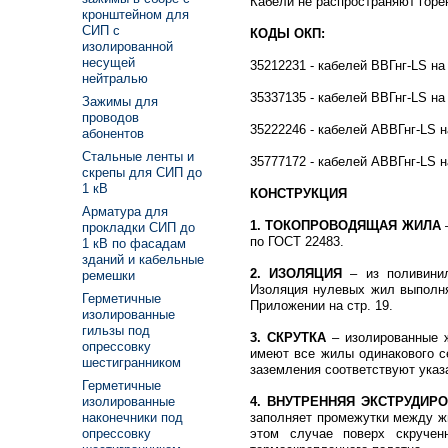
Кабели не распространяют горен
кронштейном для
СИП с
КОДЫ ОКП:
изолированной
несущей
35212231 - кабелей ВВГнг-LS на
нейтралью
35337135 - кабелей ВВГнг-LS на
Зажимы для
проводов
35222246 - кабелей АВВГнг-LS н
абонентов
Стальные ленты и
35777172 - кабелей АВВГнг-LS н
скрепы для СИП до
1 кВ
КОНСТРУКЦИЯ
Арматура для
1. ТОКОПРОВОДЯЩАЯ ЖИЛА
прокладки СИП до
по ГОСТ 22483.
1 кВ по фасадам
зданий и кабельные
2. ИЗОЛЯЦИЯ
– из поливинил
ремешки
Изоляция нулевых жил выполня
Герметичные
Приложении на стр. 19.
изолированные
гильзы под
3. СКРУТКА
– изолированные ж
опрессовку
имеют все жилы одинакового с
шестигранником
заземления соответствуют указ
Герметичные
изолированные
4. ВНУТРЕННЯЯ ЭКСТРУДИ
наконечники под
заполняет промежутки между жи
опрессовку
этом случае поверх скруче