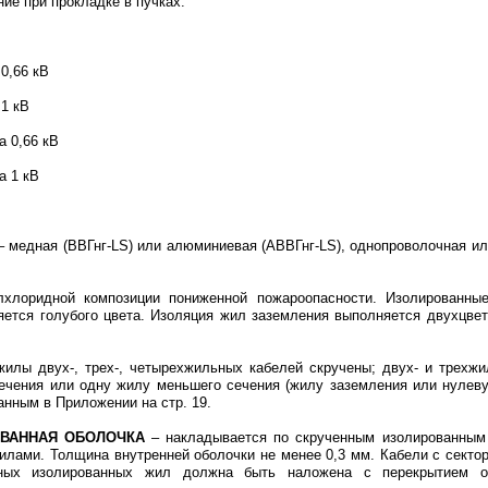
ие при прокладке в пучках.
 0,66 кВ
 1 кВ
а 0,66 кВ
а 1 кВ
– медная (ВВГнг-LS) или алюминиевая (АВВГнг-LS), однопроволочная ил
хлоридной композиции пониженной пожароопасности. Изолированны
ется голубого цвета. Изоляция жил заземления выполняется двухцветн
илы двух-, трех-, четырехжильных кабелей скручены; двух- и трехж
ечения или одну жилу меньшего сечения (жилу заземления или нулев
анным в Приложении на стр. 19.
РОВАННАЯ ОБОЛОЧКА
– накладывается по скрученным изолированным
лами. Толщина внутренней оболочки не менее 0,3 мм. Кабели с сектор
нных изолированных жил должна быть наложена с перекрытием о