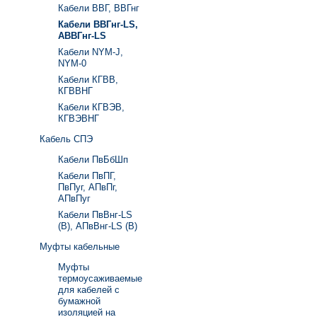
Кабели ВВГ, ВВГнг
Кабели ВВГнг-LS,
АВВГнг-LS
Кабели NYM-J,
NYM-0
Кабели КГВВ,
КГВВНГ
Кабели КГВЭВ,
КГВЭВНГ
Кабель СПЭ
Кабели ПвБбШп
Кабели ПвПГ,
ПвПуг, АПвПг,
АПвПуг
Кабели ПвВнг-LS
(В), АПвВнг-LS (В)
Муфты кабельные
Муфты
термоусаживаемые
для кабелей с
бумажной
изоляцией на