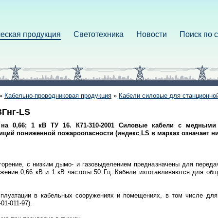
еская продукция
Светотехника
Новости
Поиск по 
»
Кабельно-проводниковая продукция
»
Кабели силовые для станционно
ВГнг-LS
S на 0,66; 1 кВ ТУ 16. К71-310-2001 Силовые кабели с медны
ий пониженной пожароопасности (индекс LS в марках означает ни
горение, с низким дымо- и газовыделением предназначены для передач
жение 0,66 кВ и 1 кВ частоты 50 Гц. Кабели изготавливаются для об
плуатации в кабельных сооружениях и помещениях, в том числе для 
1-011-97).