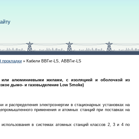
сайту
й прокладки
»
Кабели ВВГнг-LS, АВВГнг-LS
ми или алюминиевыми жилами, с изоляцией и оболочкой из
зкое дымо- и газовыделение Low Smoke)
и и распределения электроэнергии в стационарных установках на
щепромышленного применения и атомных станций при поставках на
использования в системах атомных станций классов 2, 3 и 4 по