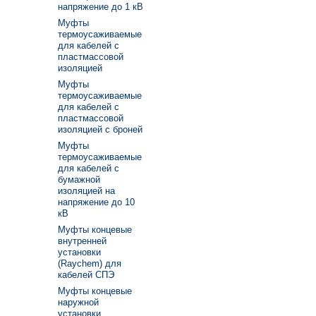
напряжение до 1 кВ
Муфты
термоусаживаемые
для кабелей с
пластмассовой
изоляцией
Муфты
термоусаживаемые
для кабелей с
пластмассовой
изоляцией с броней
Муфты
термоусаживаемые
для кабелей с
бумажной
изоляцией на
напряжение до 10
кВ
Муфты концевые
внутренней
установки
(Raychem) для
кабелей СПЭ
Муфты концевые
наружной
установки