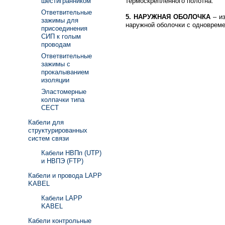
шестигранником
термоскрепленного полотна.
Ответвительные
5. НАРУЖНАЯ ОБОЛОЧКА
– и
зажимы для
наружной оболочки с одноврем
присоединения
СИП к голым
проводам
Ответвительные
зажимы с
прокалыванием
изоляции
Эластомерные
колпачки типа
СЕСТ
Кабели для
структурированных
систем связи
Кабели НВПп (UTP)
и НВПЭ (FTP)
Кабели и провода LAPP
KABEL
Кабели LAPP
KABEL
Кабели контрольные