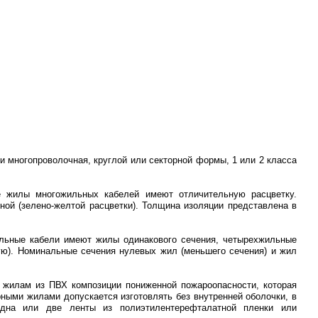
и многопроволочная, круглой или секторной формы, 1 или 2 класса
е жилы многожильных кабелей имеют отличительную расцветку.
ой (зелено-желтой расцветки). Толщина изоляции представлена в
ильные кабели имеют жилы одинакового сечения, четырехжильные
ую). Номинальные сечения нулевых жил (меньшего сечения) и жил
 жилам из ПВХ композиции пониженной пожароопасности, которая
ными жилами допускается изготовлять без внутренней оболочки, в
дна или две ленты из полиэтилентерефталатной пленки или